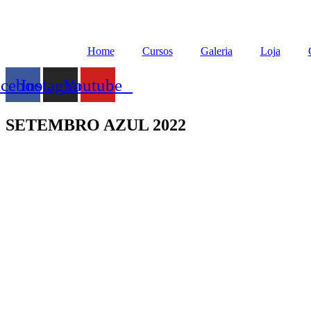
Home
Cursos
Galeria
Loja
acebook
Instagram
Youtube
SETEMBRO AZUL 2022