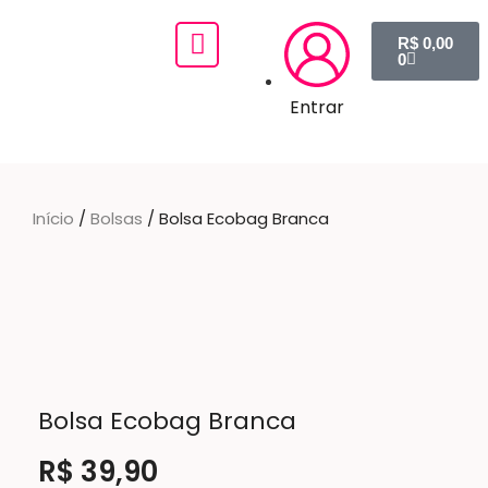
R$
0,00
0
Intensivão Mãos Apaixonadas
Libras no Tik Tok
Entrar
Início
/
Bolsas
/ Bolsa Ecobag Branca
Bolsa Ecobag Branca
R$
39,90